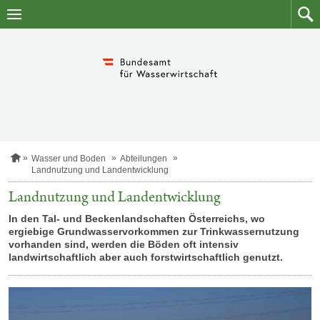
Zum
Zum
Inhalt
Such
springen
S
Wasser und Boden
Abteilungen
t
Landnutzung und Landentwicklung
a
r
Landnutzung und Landentwicklung
t
s
In den Tal- und Beckenlandschaften Österreichs, wo
e
ergiebige Grundwasservorkommen zur Trinkwassernutzung
i
vorhanden sind, werden die Böden oft intensiv
t
landwirtschaftlich aber auch forstwirtschaftlich genutzt.
e