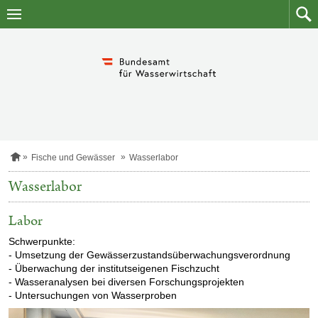
Zum
Zum
Inhalt
Such
springen
S
Fische und Gewässer
Wasserlabor
t
a
Wasserlabor
r
t
s
Labor
e
i
Schwerpunkte:
t
- Umsetzung der Gewässerzustandsüberwachungsverordnung
e
- Überwachung der institutseigenen Fischzucht
- Wasseranalysen bei diversen Forschungsprojekten
- Untersuchungen von Wasserproben