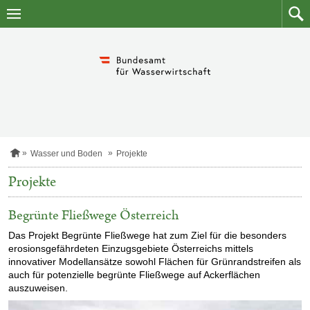
Zum
Zum
Inhalt
Such
springen
S
Wasser und Boden
Projekte
t
a
Projekte
r
t
s
Begrünte Fließwege Österreich
e
i
Das Projekt Begrünte Fließwege hat zum Ziel für die besonders
t
erosionsgefährdeten Einzugsgebiete Österreichs mittels
e
innovativer Modellansätze sowohl Flächen für Grünrandstreifen als
auch für potenzielle begrünte Fließwege auf Ackerflächen
auszuweisen.