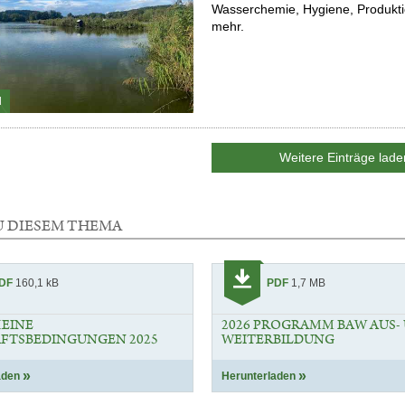
Wasserchemie, Hygiene, Produktio
mehr.
l
Weitere Einträge lade
U DIESEM THEMA
Kategorie:
DF
160,1 kB
PDF
1,7 MB
Download
EINE
2026 PROGRAMM BAW AUS-
FTSBEDINGUNGEN 2025
WEITERBILDUNG
aden
Herunterladen