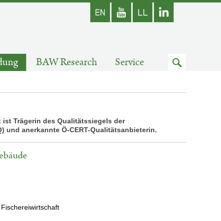
Englisch
Youtube
Zum
dung
BAW Research
Service
Suchfeld
ist Trägerin des Qualitätssiegels der
) und anerkannte Ö-CERT-Qualitätsanbieterin.
gebäude
 Fischereiwirtschaft