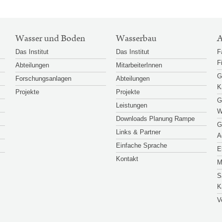
Wasser und Boden
Wasserbau
A
Das Institut
Das Institut
F
F
Abteilungen
MitarbeiterInnen
G
Forschungsanlagen
Abteilungen
K
Projekte
Projekte
G
Leistungen
W
Downloads Planung Rampe
G
Links & Partner
A
Einfache Sprache
E
Kontakt
M
S
K
V