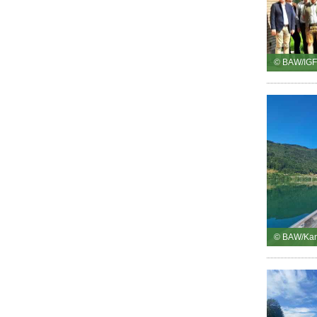
© BAW/IGF
© BAW/Ka