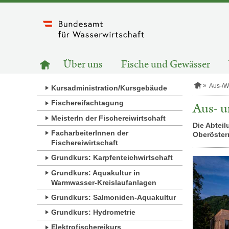
Zum
Inhalt
springen
HAUPTNAVIGATION
Zur
Über uns
Fische und Gewässer
Startseite
S
Aus-/W
Kursadministration/Kursgebäude
t
a
Fischereifachtagung
Aus- u
r
MeisterIn der Fischereiwirtschaft
t
Die Abteil
s
FacharbeiterInnen der
Oberöster
e
Fischereiwirtschaft
i
t
Grundkurs: Karpfenteichwirtschaft
e
Grundkurs: Aquakultur in
Warmwasser-Kreislaufanlagen
Grundkurs: Salmoniden-Aquakultur
Grundkurs: Hydrometrie
Elektrofischereikurs