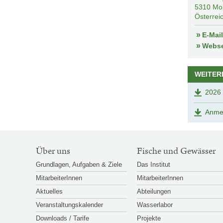
5310
Mo
Österrei
E-Mai
Webse
WEITER
2026 
Anmel
SITEMAP-
Über uns
Fische und Gewässer
NAVIGATION
Grundlagen, Aufgaben & Ziele
Das Institut
MitarbeiterInnen
MitarbeiterInnen
Aktuelles
Abteilungen
Veranstaltungskalender
Wasserlabor
Downloads / Tarife
Projekte