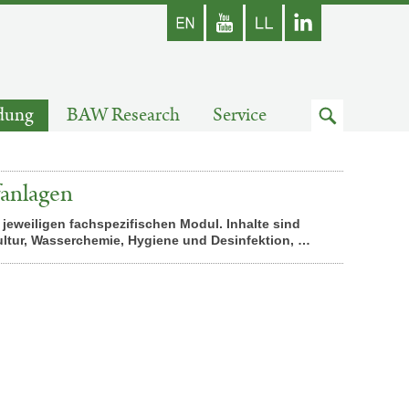
Englisch
Youtube
Zum
dung
BAW Research
Service
Suchfeld
anlagen
jeweiligen fachspezifischen Modul. Inhalte sind
kultur, Wasserchemie, Hygiene und Desinfektion, …