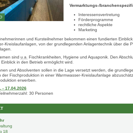
Vermarktungs-/branchenspezifi
Interessensvertretung
O
Förderprogramme
rechtliche Aspekte
Marketing
ilnehmerinnen und Kursteilnehmer bekommen einen fundierten Einblick 
-Kreislaufanlagen, von der grundlegenden Anlagentechnik über die P
nlagen.
hemen sind
u.a.
Fischkrankheiten, Hygiene und Aquaponik. Den Abschlus
r Einblick in den Betrieb ermöglicht wird.
nnen und Absolventen sollen in die Lage versetzt werden, die grundleg
n der Fischproduktion in einer Warmwasser-Kreislaufanlage abzuschätz
roduktion erwerben.
. - 17.04.2026
eilnehmerzahl: 30 Personen
KT
hr
altung
ng 18