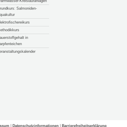
armwasser-Kreislaufanlagen
rundkurs: Salmoniden-
quakultur
lektrofischereikurs
ethodikkurs
auerstoffgehalt in
arpfenteichen
eranstaltungskalender
essum
Datenschutzinformationen
Barrierefreiheitserklärung