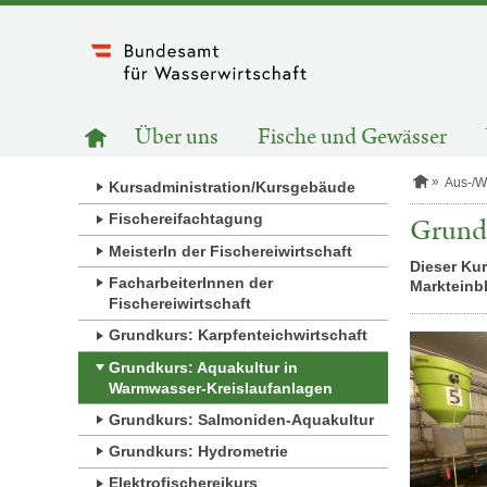
Zum
Inhalt
springen
HAUPTNAVIGATION
Zur
Über uns
Fische und Gewässer
Startseite
S
Aus-/W
Kursadministration/Kursgebäude
t
a
Fischereifachtagung
Grundk
r
MeisterIn der Fischereiwirtschaft
t
Dieser Ku
s
FacharbeiterInnen der
Markteinbl
e
Fischereiwirtschaft
i
t
Grundkurs: Karpfenteichwirtschaft
e
Grundkurs: Aquakultur in
Warmwasser-Kreislaufanlagen
Grundkurs: Salmoniden-Aquakultur
Grundkurs: Hydrometrie
Elektrofischereikurs