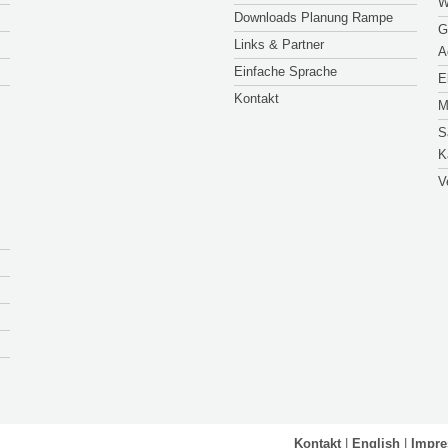
W
Downloads Planung Rampe
G
Links & Partner
A
Einfache Sprache
E
Kontakt
M
S
K
V
Kontakt
English
Impr