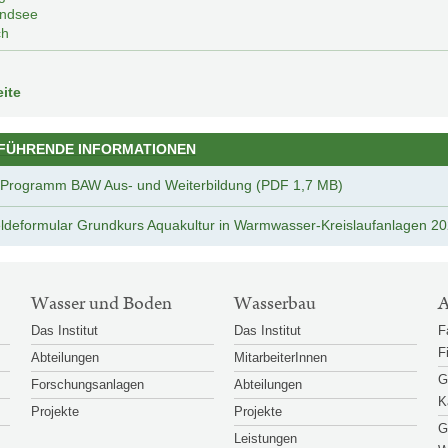
ndsee
ch
l
ite
FÜHRENDE INFORMATIONEN
Programm BAW Aus- und Weiterbildung (PDF 1,7 MB)
deformular Grundkurs Aquakultur in Warmwasser-Kreislaufanlagen 2
Wasser und Boden
Wasserbau
A
Das Institut
Das Institut
F
F
Abteilungen
MitarbeiterInnen
G
Forschungsanlagen
Abteilungen
K
Projekte
Projekte
G
Leistungen