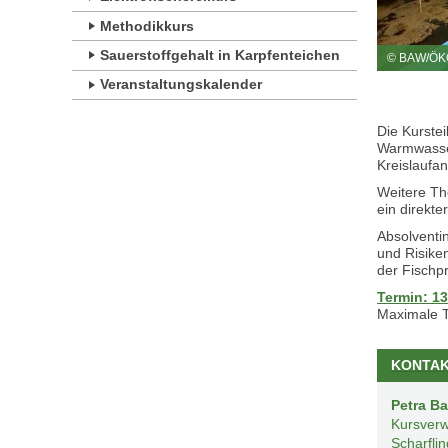
Methodikkurs
Sauerstoffgehalt in Karpfenteichen
© BAW/ÖK
Veranstaltungskalender
Die Kurste
Warmwasser
Kreislaufa
Weitere T
ein direkte
Absolventi
und Risike
der Fischp
Termin: 13
Maximale T
KONTA
Petra Ba
Kursverw
Scharfli