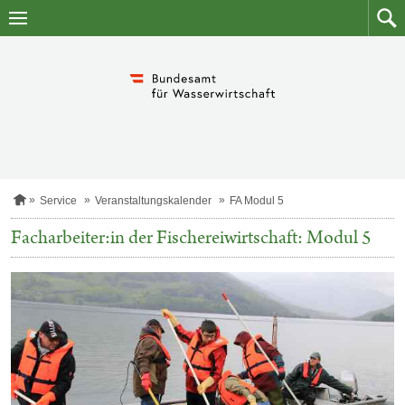
Zum
Zum
Inhalt
Such
springen
S
Service
Veranstaltungskalender
FA Modul 5
t
a
Facharbeiter:in der Fischereiwirtschaft: Modul 5
r
t
s
e
i
t
e