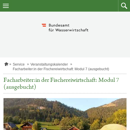
Zum
Zum
Inhalt
Such
springen
S
Service
Veranstaltungskalender
t
Facharbeiter:in der Fischereiwirtschaft: Modul 7 (ausgebucht)
a
r
Facharbeiter:in der Fischereiwirtschaft: Modul 7
t
(ausgebucht)
s
e
i
t
e