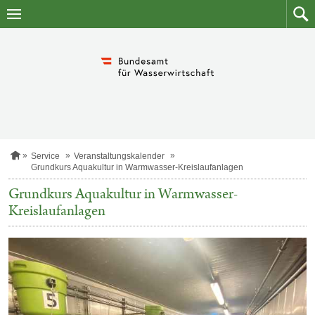
Zum
Zum
Inhalt
Such
springen
S
Service
Veranstaltungskalender
t
Grundkurs Aquakultur in Warmwasser-Kreislaufanlagen
a
r
Grundkurs Aquakultur in Warmwasser-
t
Kreislaufanlagen
s
e
i
t
e