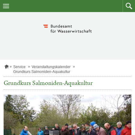
Zum
Zum
Inhalt
Such
springen
S
Service
Veranstaltungskalender
t
Grundkurs Salmoniden-Aquakultur
a
r
Grundkurs Salmoniden-Aquakultur
t
s
e
i
t
e