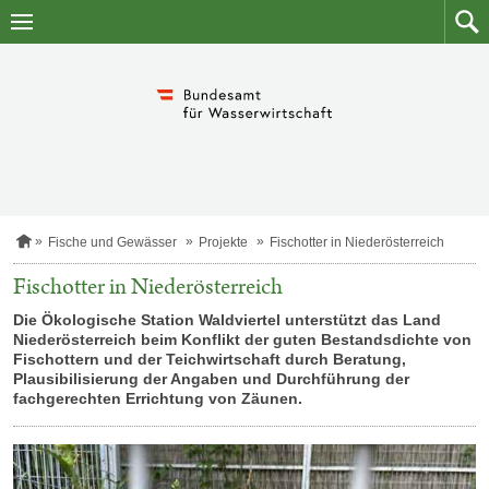
Zum
Zum
Inhalt
Such
springen
S
Fische und Gewässer
Projekte
Fischotter in Niederösterreich
t
a
Fischotter in Niederösterreich
r
t
Die Ökologische Station Waldviertel unterstützt das Land
s
Niederösterreich beim Konflikt der guten Bestandsdichte von
e
Fischottern und der Teichwirtschaft durch Beratung,
i
Plausibilisierung der Angaben und Durchführung der
t
fachgerechten Errichtung von Zäunen.
e