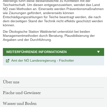
Allerdings führt diese Bestandsdichte zu Konflikten mit der
Teichwirtschaft. Um diesen entgegenzuwirken, wendet das Land
NÖ
zwei Methoden an. Einerseits werden Präventionsmaßnahmen
wie Zäunungen gefördert, andererseits können
Entschädigungszahlungen für Teiche beantragt werden, die nach
dem derzeitigen Stand der Technik nicht effektiv geschützt werden
können.
Die Ökologische Station Waldviertel unterstützt bei beiden
Managementmethoden durch Beratung, Plausibilisierung der
Angaben und der Durchführung.
WEITERFÜHRENDE INFORMATIONEN
Amt der NÖ Landesregierung - Fischotter
SITEMAP-
Über uns
NAVIGATION
Fische und Gewässer
Wasser und Boden