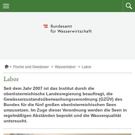
Zum
Zum
Inhalt
Such
springen
S
Fische und Gewässer
Wasserlabor
Labor
t
a
Labor
r
t
Seit dem Jahr 2007 ist das Institut durch die
s
oberösterreichische Landesregierung beauftragt, die
e
Gewässerzustandsüberwachungsverordnung (GZÜV) des
i
Bundes für die fünf großen oberösterreichischen Seen
t
umzusetzen. Im Zuge dieser Verordnung werden die Seen in
e
regelmäßigen Abständen beprobt und die Wasserqualität
untersucht.