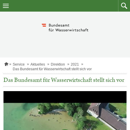
Zum
Zum
Inhalt
Such
springen
S
Service
Aktuelles
Direktion
2021
t
Das Bundesamt für Wasserwirtschaft stellt sich vor
a
r
Das Bundesamt für Wasserwirtschaft stellt sich vor
t
s
e
i
t
e