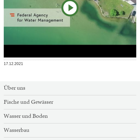
Video
Veröffentlicht
17.12.2021
abspielen
am
SITEMAP-
Über uns
NAVIGATION
Fische und Gewässer
Wasser und Boden
Wasserbau