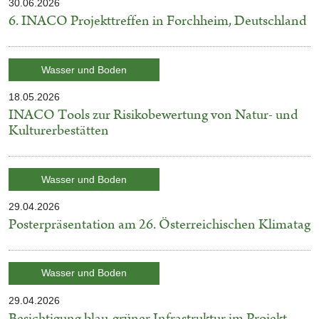
30.06.2026
Veröffentlicht
6. INACO Projekttreffen in Forchheim, Deutschland
am
Kategorie:
Wasser und Boden
18.05.2026
Veröffentlicht
INACO Tools zur Risikobewertung von Natur- und
am
Kulturerbestätten
Kategorie:
Wasser und Boden
29.04.2026
Veröffentlicht
Posterpräsentation am 26. Österreichischen Klimatag
am
Kategorie:
Wasser und Boden
29.04.2026
Veröffentlicht
Besichtigung blau-grüner Infrastruktur im Projekt
am