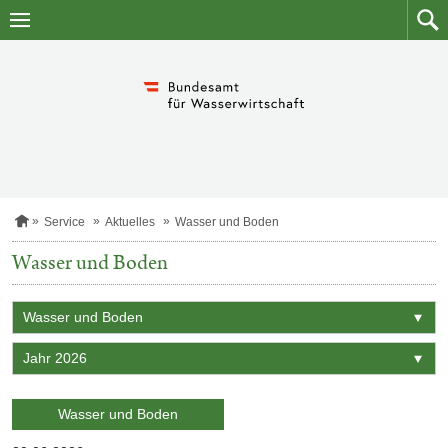
Zum
Zum
Inhalt
Such
springen
S
Service
Aktuelles
Wasser und Boden
t
a
Wasser und Boden
r
t
s
Thema
e
i
Jahr
t
e
Kategorie:
Wasser und Boden