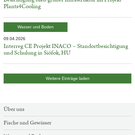
Plants4Cooling
Kategorie:
Wasser und Boden
09.04.2026
Veröffentlicht
Interreg CE Projekt INACO – Standortbesichtigung
am
und Schulung in Siófok, HU
Weitere Einträge laden
SITEMAP-
Über uns
NAVIGATION
Fische und Gewässer