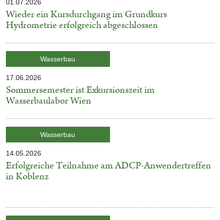
01.07.2026
Veröffentlicht
Wieder ein Kursdurchgang im Grundkurs
am
Hydrometrie erfolgreich abgeschlossen
Kategorie:
Wasserbau
17.06.2026
Veröffentlicht
Sommersemester ist Exkursionszeit im
am
Wasserbaulabor Wien
Kategorie:
Wasserbau
14.05.2026
Veröffentlicht
Erfolgreiche Teilnahme am ADCP-Anwendertreffen
am
in Koblenz