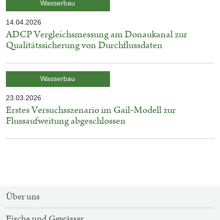
Kategorie:
Wasserbau
14.04.2026
Veröffentlicht
ADCP Vergleichsmessung am Donaukanal zur
am
Qualitätssicherung von Durchflussdaten
Kategorie:
Wasserbau
23.03.2026
Veröffentlicht
Erstes Versuchsszenario im Gail‑Modell zur
am
Flussaufweitung abgeschlossen
SITEMAP-
Über uns
NAVIGATION
Fische und Gewässer