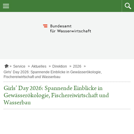
Zum
Zum
Inhalt
Such
springen
S
Service
Aktuelles
Direktion
2026
t
Girls’ Day 2026: Spannende Einblicke in Gewässerökologie,
a
Fischereiwirtschaft und Wasserbau
r
t
Girls’ Day 2026: Spannende Einblicke in
s
Gewässerökologie, Fischereiwirtschaft und
e
i
Wasserbau
t
e