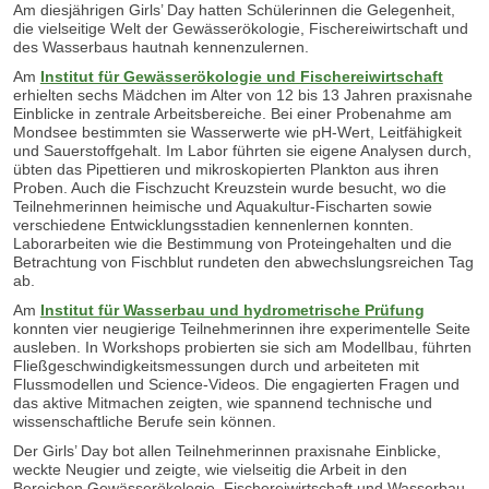
Am diesjährigen Girls’ Day hatten Schülerinnen die Gelegenheit,
die vielseitige Welt der Gewässerökologie, Fischereiwirtschaft und
des Wasserbaus hautnah kennenzulernen.
Am
Institut für Gewässerökologie und Fischereiwirtschaft
erhielten sechs Mädchen im Alter von 12 bis 13 Jahren praxisnahe
Einblicke in zentrale Arbeitsbereiche. Bei einer Probenahme am
Mondsee bestimmten sie Wasserwerte wie pH-Wert, Leitfähigkeit
und Sauerstoffgehalt. Im Labor führten sie eigene Analysen durch,
übten das Pipettieren und mikroskopierten Plankton aus ihren
Proben. Auch die Fischzucht Kreuzstein wurde besucht, wo die
Teilnehmerinnen heimische und Aquakultur-Fischarten sowie
verschiedene Entwicklungsstadien kennenlernen konnten.
Laborarbeiten wie die Bestimmung von Proteingehalten und die
Betrachtung von Fischblut rundeten den abwechslungsreichen Tag
ab.
Am
Institut für Wasserbau und hydrometrische Prüfung
konnten vier neugierige Teilnehmerinnen ihre experimentelle Seite
ausleben. In Workshops probierten sie sich am Modellbau, führten
Fließgeschwindigkeitsmessungen durch und arbeiteten mit
Flussmodellen und Science-Videos. Die engagierten Fragen und
das aktive Mitmachen zeigten, wie spannend technische und
wissenschaftliche Berufe sein können.
Der Girls’ Day bot allen Teilnehmerinnen praxisnahe Einblicke,
weckte Neugier und zeigte, wie vielseitig die Arbeit in den
Bereichen Gewässerökologie, Fischereiwirtschaft und Wasserbau