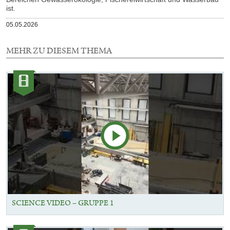
ist.
Veröffentlicht
05.05.2026
am
MEHR ZU DIESEM THEMA
2
Elemente
Kategorie:
mit
Videos
dieser
Auswahl
SCIENCE VIDEO – GRUPPE 1