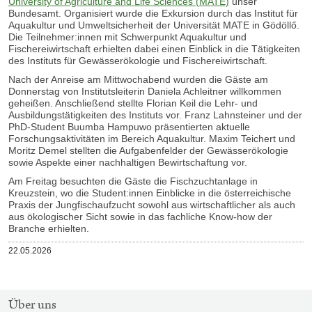
University of Agriculture and Life Sciences (MATE)
unser
Bundesamt. Organisiert wurde die Exkursion durch das Institut für
Aquakultur und Umweltsicherheit der Universität MATE in Gödöllő.
Die Teilnehmer:innen mit Schwerpunkt Aquakultur und
Fischereiwirtschaft erhielten dabei einen Einblick in die Tätigkeiten
des Instituts für Gewässerökologie und Fischereiwirtschaft.
Nach der Anreise am Mittwochabend wurden die Gäste am
Donnerstag von Institutsleiterin
Daniela Achleitner
willkommen
geheißen. Anschließend stellte Florian Keil die Lehr- und
Ausbildungstätigkeiten des Instituts vor. Franz Lahnsteiner und der
PhD-Student Buumba Hampuwo präsentierten aktuelle
Forschungsaktivitäten im Bereich Aquakultur. Maxim Teichert und
Moritz Demel stellten die Aufgabenfelder der Gewässerökologie
sowie Aspekte einer nachhaltigen Bewirtschaftung vor.
Am Freitag besuchten die Gäste die Fischzuchtanlage in
Kreuzstein, wo die Student:innen Einblicke in die österreichische
Praxis der Jungfischaufzucht sowohl aus wirtschaftlicher als auch
aus ökologischer Sicht sowie in das fachliche Know-how der
Branche erhielten.
Veröffentlicht
22.05.2026
am
SITEMAP-
Über uns