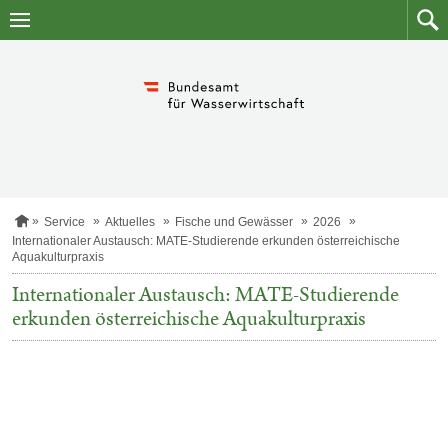
Zum
Zum
Inhalt
Such
springen
S
Service
Aktuelles
Fische und Gewässer
2026
t
Internationaler Austausch: MATE-Studierende erkunden österreichische
a
Aquakulturpraxis
r
t
Internationaler Austausch: MATE-Studierende
s
erkunden österreichische Aquakulturpraxis
e
i
t
e