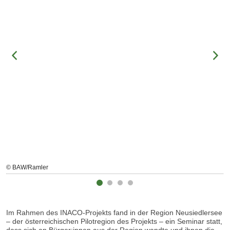
© BAW/Ramler
Im Rahmen des INACO-Projekts fand in der Region Neusiedlersee
– der österreichischen Pilotregion des Projekts – ein Seminar statt,
dass sich an Bürger:innen aus der Region wandte und ihnen die