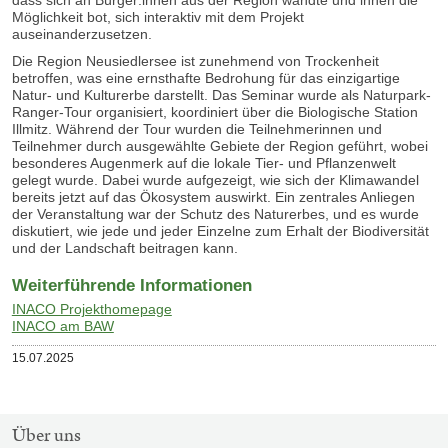
Möglichkeit bot, sich interaktiv mit dem Projekt
auseinanderzusetzen.
Die Region Neusiedlersee ist zunehmend von Trockenheit
betroffen, was eine ernsthafte Bedrohung für das einzigartige
Natur- und Kulturerbe darstellt. Das Seminar wurde als Naturpark-
Ranger-Tour organisiert, koordiniert über die Biologische Station
Illmitz. Während der Tour wurden die Teilnehmerinnen und
Teilnehmer durch ausgewählte Gebiete der Region geführt, wobei
besonderes Augenmerk auf die lokale Tier- und Pflanzenwelt
gelegt wurde. Dabei wurde aufgezeigt, wie sich der Klimawandel
bereits jetzt auf das Ökosystem auswirkt. Ein zentrales Anliegen
der Veranstaltung war der Schutz des Naturerbes, und es wurde
diskutiert, wie jede und jeder Einzelne zum Erhalt der Biodiversität
und der Landschaft beitragen kann.
Weiterführende Informationen
INACO Projekthomepage
INACO am BAW
Veröffentlicht
15.07.2025
am
SITEMAP-
Über uns