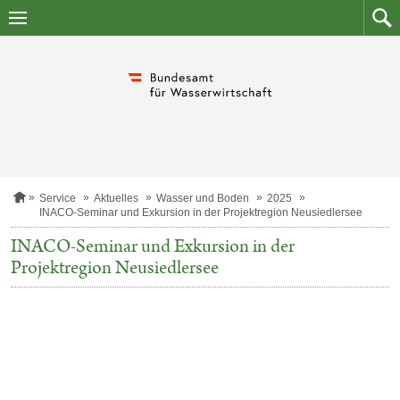
Zum
Zum
Inhalt
Such
springen
S
Service
Aktuelles
Wasser und Boden
2025
t
INACO-Seminar und Exkursion in der Projektregion Neusiedlersee
a
r
INACO-Seminar und Exkursion in der
t
Projektregion Neusiedlersee
s
e
i
t
e