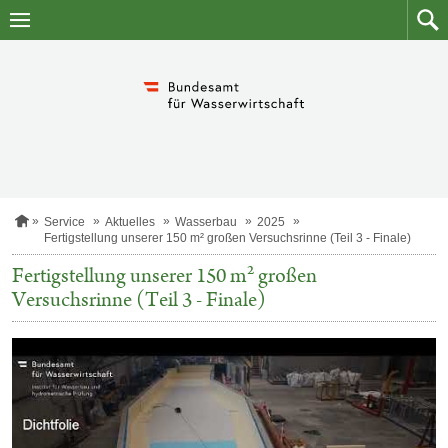
Zum
Zum
Inhalt
Such
springen
S
Service
Aktuelles
Wasserbau
2025
t
Fertigstellung unserer 150 m² großen Versuchsrinne (Teil 3 - Finale)
a
r
Fertigstellung unserer 150 m² großen
t
Versuchsrinne (Teil 3 - Finale)
s
e
i
t
e