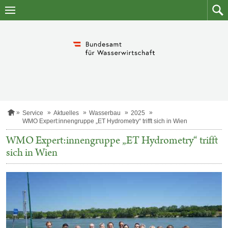
Zum
Zum
Inhalt
Such
springen
S
Service
Aktuelles
Wasserbau
2025
t
WMO Expert:innengruppe „ET Hydrometry“ trifft sich in Wien
a
r
WMO Expert:innengruppe „ET Hydrometry“ trifft
t
sich in Wien
s
e
i
t
e