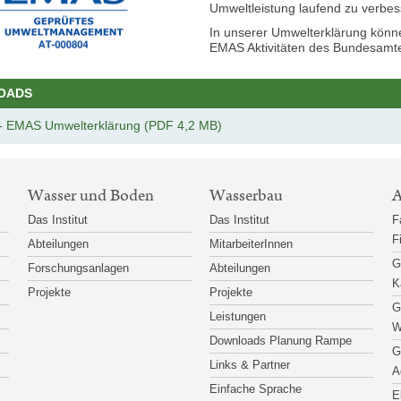
Umweltleistung laufend zu verbes
In unserer Umwelterklärung könn
EMAS Aktivitäten des Bundesamte
OADS
- EMAS Umwelterklärung (PDF 4,2 MB)
Wasser und Boden
Wasserbau
A
Das Institut
Das Institut
F
F
Abteilungen
MitarbeiterInnen
G
Forschungsanlagen
Abteilungen
K
Projekte
Projekte
G
Leistungen
W
Downloads Planung Rampe
G
Links & Partner
A
Einfache Sprache
E