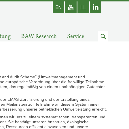
Englisch
Youtube
Zum
dung
BAW Research
Service
Suchfeld
t and Audit Scheme" (Umweltmanagement und
ne europäische Verordnung über die freiwillige Teilnahme
em, das regelmäßig von einem unabhängigen Gutachter
er EMAS-Zertifizierung und der Erstellung eines
en Meilenstein zur Teilnahme an diesem System einer
erbesserung unserer betrieblichen Umweltleistung erreicht.
nnen wir uns zu einem systematischen, transparenten und
nt. Sie bestätigt unseren Anspruch, ökologische
n, Ressourcen effizient einzusetzen und unsere