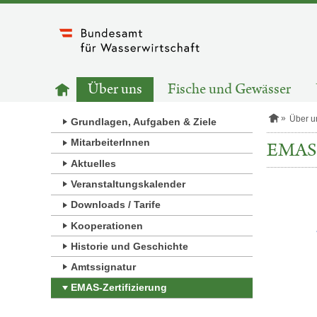
Zum
Inhalt
springen
HAUPTNAVIGATION
Zur
Über uns
Fische und Gewässer
Startseite
S
Über u
Grundlagen, Aufgaben & Ziele
t
a
MitarbeiterInnen
EMAS-
r
Aktuelles
t
s
Veranstaltungskalender
e
i
Downloads / Tarife
t
e
Kooperationen
Historie und Geschichte
Amtssignatur
EMAS-Zertifizierung