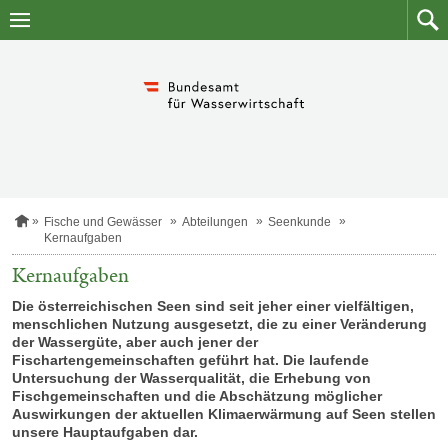
Zum
Zum
Inhalt
Such
springen
S
Fische und Gewässer
Abteilungen
Seenkunde
t
Kernaufgaben
a
r
Kernaufgaben
t
s
Die österreichischen Seen sind seit jeher einer vielfältigen,
e
menschlichen Nutzung ausgesetzt, die zu einer Veränderung
i
der Wassergüte, aber auch jener der
t
Fischartengemeinschaften geführt hat. Die laufende
e
Untersuchung der Wasserqualität, die Erhebung von
Fischgemeinschaften und die Abschätzung möglicher
Auswirkungen der aktuellen Klimaerwärmung auf Seen stellen
unsere Hauptaufgaben dar.