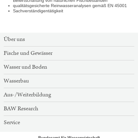
Bewirtschaftung von natürlichen Fischbeständen
qualitätsgesicherte Reinwasseranalysen gemäß EN 45001
Sachverständigentätigkeit
SITEMAP-
Über uns
NAVIGATION
Fische und Gewässer
Wasser und Boden
Wasserbau
Aus-/Weiterbildung
BAW Research
Service
Bundesamt für Wasserwirtschaft