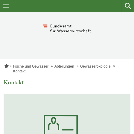
Zum
Zum
Inhalt
Such
springen
S
Fische und Gewässer
Abteilungen
Gewässerökologie
t
Kontakt
a
r
Kontakt
t
s
e
i
t
e