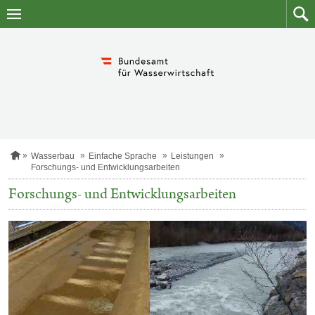
Zum
Zum
Inhalt
Such
springen
S
Wasserbau
Einfache Sprache
Leistungen
t
Forschungs- und Entwicklungsarbeiten
a
r
Forschungs- und Entwicklungsarbeiten
t
s
e
i
t
e