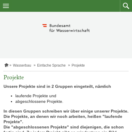
Zum
Zum
Inhalt
Such
springen
S
Wasserbau
Einfache Sprache
Projekte
t
a
Projekte
r
t
Unsere Projekte sind in 2 Gruppen eingeteilt, nämlich
s
e
laufende Projekte und
i
abgeschlossene Projekte.
t
e
In diesen Gruppen schreiben wir über einige unserer Projekte.
Die Projekte, an denen wir noch arbeiten, heißen "laufende
Projekte".
Die "abgeschlossenen Projekte" sind diejenigen, die schon