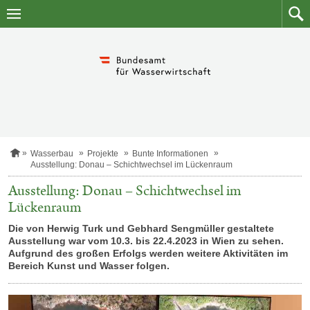
Zum
Zum
Inhalt
Such
springen
S
Wasserbau
Projekte
Bunte Informationen
t
Ausstellung: Donau – Schichtwechsel im Lückenraum
a
r
Ausstellung: Donau – Schichtwechsel im
t
Lückenraum
s
e
Die von Herwig Turk und Gebhard Sengmüller gestaltete
i
Ausstellung war vom 10.3. bis 22.4.2023 in Wien zu sehen.
t
e
Aufgrund des großen Erfolgs werden weitere Aktivitäten im
Bereich Kunst und Wasser folgen.