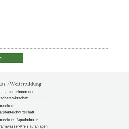
n
us-/Weiterbildung
acharbeiterInnen der
ischereiwirtschaft
rundkurs:
arpfenteichwirtschaft
rundkurs: Aquakultur in
armwasser-Kreislaufanlagen