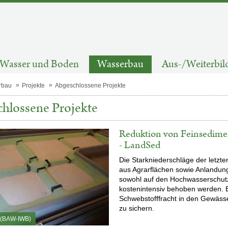
Wasser und Boden
Wasserbau
Aus-/Weiterbil
rbau
Projekte
Abgeschlossene Projekte
hlossene Projekte
Reduktion von Feinsedime
- LandSed
Die Starkniederschläge der letzt
aus Agrarflächen sowie Anlandun
sowohl auf den Hochwasserschutz
kostenintensiv behoben werden.
Schwebstofffracht in den Gewässe
zu sichern.
 (BAW-IWB)