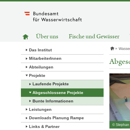
Zum
Inhalt
springen
HAUPTNAVIGATION
Zur
Über uns
Fische und Gewässer
Startseite
S
Wasse
Das Institut
t
a
MitarbeiterInnen
Abgesc
r
Abteilungen
t
s
Projekte
e
i
Laufende Projekte
t
e
Abgeschlossene Projekte
Bunte Informationen
Leistungen
Downloads Planung Rampe
© Stephan
Links & Partner