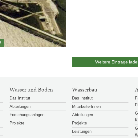
B
Weitere Einträge lade
Wasser und Boden
Wasserbau
A
Das Institut
Das Institut
F
F
Abteilungen
MitarbeiterInnen
G
Forschungsanlagen
Abteilungen
K
Projekte
Projekte
G
Leistungen
W