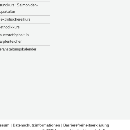
rundkurs: Salmoniden-
quakultur
lektrofischereikurs
ethodikkurs
auerstoffgehalt in
arpfenteichen
eranstaltungskalender
essum
Datenschutzinformationen
Barrierefreiheitserklärung