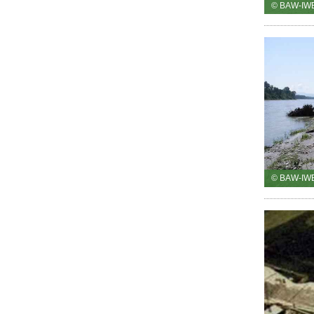
© BAW-IW
© BAW-IW