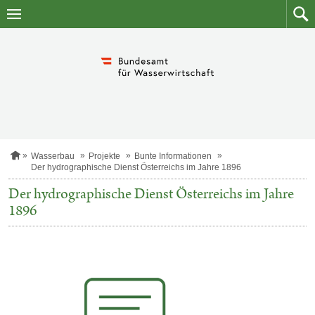
Zum
Zum
Inhalt
Such
springen
S
Wasserbau
Projekte
Bunte Informationen
t
Der hydrographische Dienst Österreichs im Jahre 1896
a
r
Der hydrographische Dienst Österreichs im Jahre
t
1896
s
e
i
t
e