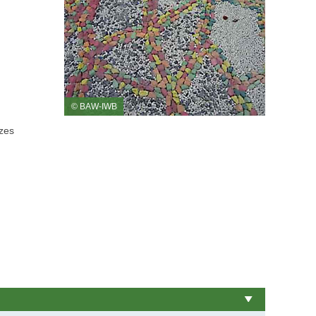
© BAW-IWB
zes