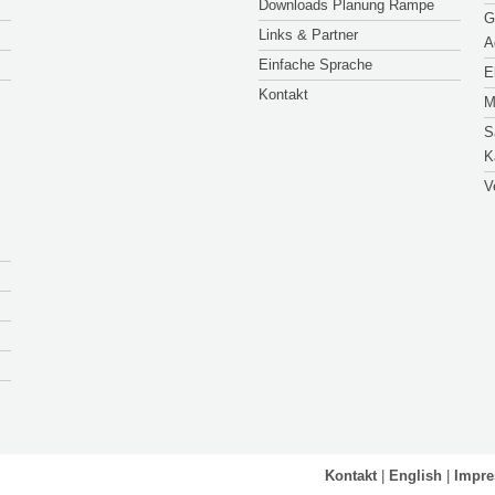
Downloads Planung Rampe
G
Links & Partner
A
Einfache Sprache
E
Kontakt
M
S
K
V
Kontakt
English
Impr