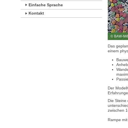
Einfache Sprache
Kontakt
© BAW-IW
Das geplan
einem phys
Bauwer
Anheb
Wander
maxim
Passie
Der Modell
Erfahrunge
Die Steine
unterschied
zwischen 
Rampe mit 