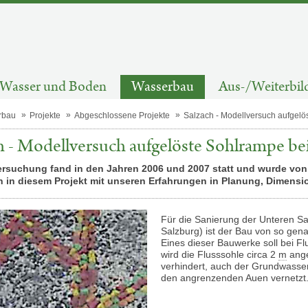
Wasser und Boden
Wasserbau
Aus-/Weiterbil
rbau
Projekte
Abgeschlossene Projekte
Salzach - Modellversuch aufgelö
h - Modellversuch aufgelöste Sohlrampe be
ersuchung fand in den Jahren 2006 und 2007 statt und wurde von
en in diesem Projekt mit unseren Erfahrungen in Planung, Dimens
Für die Sanierung der Unteren Sa
Salzburg) ist der Bau von so ge
Eines dieser Bauwerke soll bei Fl
wird die Flusssohle circa 2
m
ange
verhindert, auch der Grundwasse
den angrenzenden Auen vernetzt