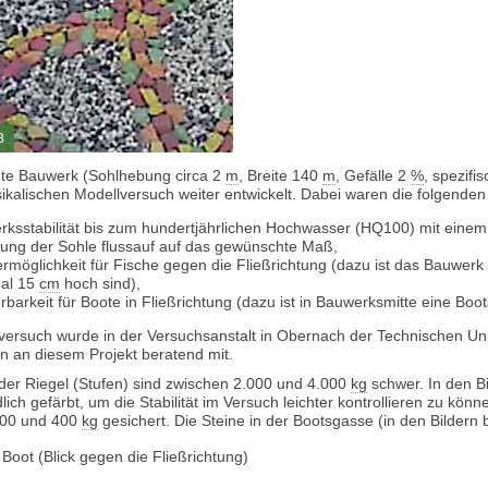
B
te Bauwerk (Sohlhebung circa 2
m
, Breite 140
m
, Gefälle 2
%
, spezifi
ikalischen Modellversuch weiter entwickelt. Dabei waren die folgenden
ksstabilität bis zum hundertjährlichen Hochwasser (HQ100) mit eine
ung der Sohle flussauf auf das gewünschte Maß,
möglichkeit für Fische gegen die Fließrichtung (dazu ist das Bauwerk 
al 15
cm
hoch sind),
rbarkeit für Boote in Fließrichtung (dazu ist in Bauwerksmitte eine Boo
versuch wurde in der Versuchsanstalt in Obernach der Technischen Uni
n an diesem Projekt beratend mit.
 der Riegel (Stufen) sind zwischen 2.000 und 4.000
kg
schwer. In den B
lich gefärbt, um die Stabilität im Versuch leichter kontrollieren zu kö
100 und 400
kg
gesichert. Die Steine in der Bootsgasse (in den Bildern 
Boot (Blick gegen die Fließrichtung)