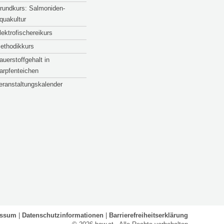
rundkurs: Salmoniden-
quakultur
lektrofischereikurs
ethodikkurs
auerstoffgehalt in
arpfenteichen
eranstaltungskalender
essum
Datenschutzinformationen
Barrierefreiheitserklärung