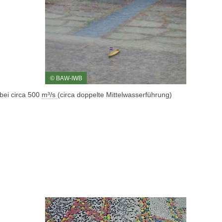
© BAW-IWB
ei circa 500
m³/s
(circa doppelte Mittelwasserführung)