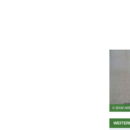
© BAW-IW
WEITER