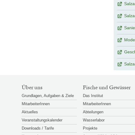
Salza
Salza
Sanie
Model
Gesch
Salza
SITEMAP-
Über uns
Fische und Gewässer
NAVIGATION
Grundlagen, Aufgaben & Ziele
Das Institut
MitarbeiterInnen
MitarbeiterInnen
Aktuelles
Abteilungen
Veranstaltungskalender
Wasserlabor
Downloads / Tarife
Projekte