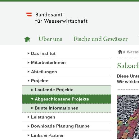
Zum
Inhalt
springen
HAUPTNAVIGATION
Zur
Über uns
Fische und Gewässer
Startseite
S
Wasse
Das Institut
t
a
MitarbeiterInnen
Salzac
r
Abteilungen
t
Diese Unt
s
Projekte
Wir wirkt
e
i
Laufende Projekte
t
e
Abgeschlossene Projekte
Bunte Informationen
Leistungen
Downloads Planung Rampe
Links & Partner