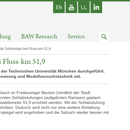
Englisch
Youtube
Zum
dung
BAW Research
Service
Suchfeld
ste Sohlrampe bei Fluss-km 51,9
i Fluss-km 51,9
 der Technischen Universität München durchgeführt.
ionierung und Modellversuchstechnik mit.
lzach im Freilassinger Becken (nördlich der Stadt
nannten Sohlabstufungen (aufgelösten Rampen) geplant.
usskilometer 51,9 errichtet werden. Mit der Sohlabstufung
hoben. Dadurch wird nicht nur eine weitere Eintiefung
rspiegel wird angehoben und die Salzach wieder besser mit
.