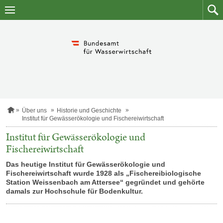
Zum
Zum
Inhalt
Such
springen
S
Über uns
Historie und Geschichte
t
Institut für Gewässerökologie und Fischereiwirtschaft
a
r
Institut für Gewässerökologie und
t
Fischereiwirtschaft
s
e
Das heutige Institut für Gewässerökologie und
i
Fischereiwirtschaft wurde 1928 als „Fischereibiologische
t
e
Station Weissenbach am Attersee“ gegründet und gehörte
damals zur Hochschule für Bodenkultur.