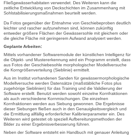
Fließgewässerhabitaten verwendet. Des Weiteren kann die
zeitliche Entwicklung von Deckschichten im Zusammenhang mit
Sohlstabilisierungsmaßnahmen beurteilt werden.
Da Fotos gegenüber der Entnahme von Geschiebeproben deutlich
leichter und rascher aufzunehmen sind, können zukünftig
entweder größere Flächen der Gewässersohle mit gleichem oder
die gleiche Fläche mit geringerem Aufwand analysiert werden.
Geplante Arbeiten:
Mittels vorhandener Softwaremodule der künstlichen Intelligenz für
die Objekt- und Mustererkennung wird ein Programm erstellt, dass
aus Fotos der Geschiebesohle morphologischer Modellversuche
die Korngrößenverteilung (Sieblinie) ermittelt.
Aus im Institut vorhandenen Sanden für gewässermorphologische
Modellversuche werden Datensätze (maßstäbliche Fotos plus
zugehörige Sieblinien) für das Training und die Validierung der
Software erstellt. Benutzt werden sowohl einzelne Kornfraktionen
als auch verschiedene Kornmischungen. Die einzelnen
Kornfraktionen werden aus Siebung gewonnen. Die Ergebnisse
dieser Siebungen fließen auch in den Genauigkeitsvergleich und
die Ermittlung allfällig erforderlicher Kalibrierparameter ein. Des
Weiteren wird getestet ob speziell Aufbereitungsmethoden der
Bilder zu einer Ergebnisverbesserung führen.
Neben der Software entsteht ein Handbuch mit genauer Anleitung