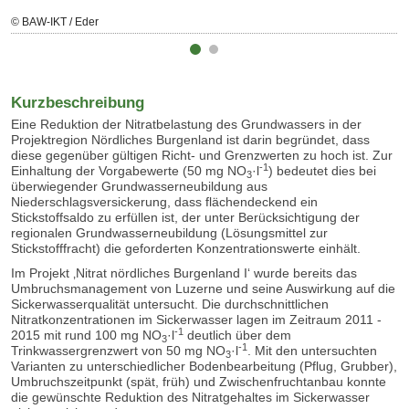
© BAW-IKT / Eder
Kurzbeschreibung
Eine Reduktion der Nitratbelastung des Grundwassers in der
Projektregion Nördliches Burgenland ist darin begründet, dass
diese gegenüber gültigen Richt- und Grenzwerten zu hoch ist. Zur
-1
Einhaltung der Vorgabewerte (50 mg NO
·l
) bedeutet dies bei
3
überwiegender Grundwasserneubildung aus
Niederschlagsversickerung, dass flächendeckend ein
Stickstoffsaldo zu erfüllen ist, der unter Berücksichtigung der
regionalen Grundwasserneubildung (Lösungsmittel zur
Stickstofffracht) die geforderten Konzentrationswerte einhält.
Im Projekt ‚Nitrat nördliches Burgenland I‘ wurde bereits das
Umbruchsmanagement von Luzerne und seine Auswirkung auf die
Sickerwasserqualität untersucht. Die durchschnittlichen
Nitratkonzentrationen im Sickerwasser lagen im Zeitraum 2011 -
-1
2015 mit rund 100 mg NO
·l
deutlich über dem
3
-1
Trinkwassergrenzwert von 50 mg NO
·l
. Mit den untersuchten
3
Varianten zu unterschiedlicher Bodenbearbeitung (Pflug, Grubber),
Umbruchszeitpunkt (spät, früh) und Zwischenfruchtanbau konnte
die gewünschte Reduktion des Nitratgehaltes im Sickerwasser