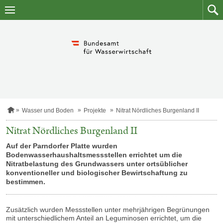
Zum
Zum
Inhalt
Such
springen
S
Wasser und Boden
Projekte
Nitrat Nördliches Burgenland II
t
a
Nitrat Nördliches Burgenland II
r
t
Auf der Parndorfer Platte wurden
s
Bodenwasserhaushaltsmessstellen errichtet um die
e
Nitratbelastung des Grundwassers unter ortsüblicher
i
konventioneller und biologischer Bewirtschaftung zu
t
bestimmen.
e
Zusätzlich wurden Messstellen unter mehrjährigen Begrünungen
mit unterschiedlichem Anteil an Leguminosen errichtet, um die