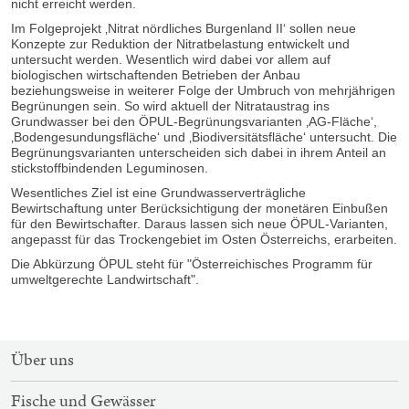
nicht erreicht werden.
Im Folgeprojekt ‚Nitrat nördliches Burgenland II‘ sollen neue
Konzepte zur Reduktion der Nitratbelastung entwickelt und
untersucht werden. Wesentlich wird dabei vor allem auf
biologischen wirtschaftenden Betrieben der Anbau
beziehungsweise
in weiterer Folge der Umbruch von mehrjährigen
Begrünungen sein. So wird aktuell der Nitrataustrag ins
Grundwasser bei den ÖPUL-Begrünungsvarianten ‚AG-Fläche‘,
‚Bodengesundungsfläche‘ und ‚Biodiversitätsfläche‘ untersucht
. Die
Begrünungsvarianten unterscheiden sich dabei in ihrem Anteil an
stickstoffbindenden Leguminosen.
Wesentliches Ziel ist
eine Grundwasserverträgliche
Bewirtschaftung unter Berücksichtigung der monetären Einbußen
für den Bewirtschafter. Daraus lassen sich neue ÖPUL-Varianten,
angepasst für das Trockengebiet im Osten Österreichs, erarbeiten.
Die Abkürzung ÖPUL steht für
"Österreichisches Programm für
umweltgerechte Landwirtschaft".
SITEMAP-
Über uns
NAVIGATION
Fische und Gewässer